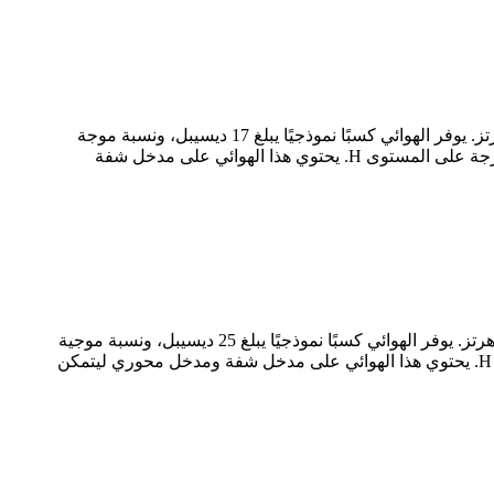
طراز RM-SGHA12-17 من RF MISO هو هوائي بوق ذو كسب قياسي مستقطب خطيًا، يعمل بترددات تتراوح بين 60 و90 جيجاهرتز. يوفر الهوائي كسبًا نموذجيًا يبلغ 17 ديسيبل، ونسبة موجة
ثابتة للجهد (VSWR) منخفضة تبلغ 1.15:1. يتميز بعرض شعاع نموذجي يبلغ 3 ديسيبل، يبلغ 25.38 درجة على المستوى E و24.77 درجة على المستوى H. يحتوي هذا الهوائي على مدخل شفة
طراز RM-SGHA28-25 من RF MISO هو هوائي بوق ذو كسب قياسي مستقطب خطيًا، يعمل بترددات تتراوح بين 26.3 و40 جيجاهرتز. يوفر الهوائي كسبًا نموذجيًا يبلغ 25 ديسيبل، ونسبة موجية
ثابتة منخفضة تبلغ 1.3:1. يبلغ عرض شعاع الهوائي النموذجي 3 ديسيبل، وهو 8.7 درجة على المستوى E و9.9 درجة على المستوى H. يحتوي هذا الهوائي على مدخل شفة ومدخل محوري ليتمكن