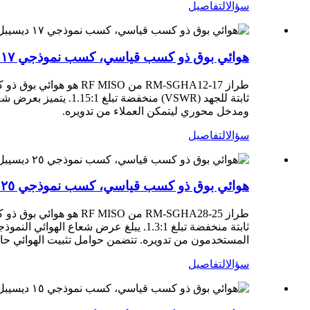
سؤال
التفاصيل
هوائي بوق ذو كسب قياسي، كسب نموذجي ١٧ ديسيبل، نطاق تردد ٦٠-٩٠ جيجاهرتز RM-SGHA12-17
ومدخل محوري ليتمكن العملاء من تدويره.
سؤال
التفاصيل
هوائي بوق ذو كسب قياسي، كسب نموذجي ٢٥ ديسيبل، نطاق تردد ٢٦.٣-٤٠ جيجاهرتز RM-SGHA28-25
المستخدمون من تدويره. تتضمن حوامل تثبيت الهوائي حامل تثبيت عاديًا 
سؤال
التفاصيل