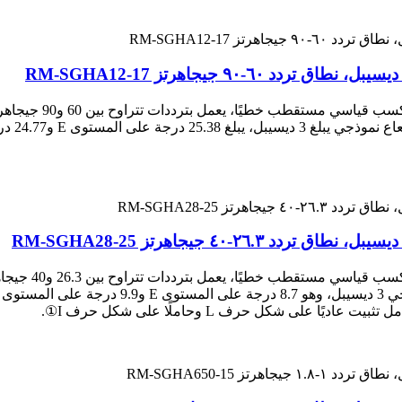
على شكل حرف L وحاملًا على شكل حرف I①.