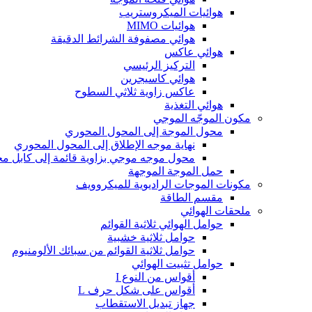
هوائيات الميكروستريب
هوائيات MIMO
هوائي مصفوفة الشرائط الدقيقة
هوائي عاكس
التركيز الرئيسي
هوائي كاسيجرين
عاكس زاوية ثلاثي السطوح
هوائي التغذية
مكون الموجّه الموجي
محول الموجة إلى المحول المحوري
نهاية موجه الإطلاق إلى المحول المحوري
محول موجه موجي بزاوية قائمة إلى كابل م
حمل الموجة الموجهة
مكونات الموجات الراديوية للميكروويف
مقسم الطاقة
ملحقات الهوائي
حوامل الهوائي ثلاثية القوائم
حوامل ثلاثية خشبية
حوامل ثلاثية القوائم من سبائك الألومنيوم
حوامل تثبيت الهوائي
أقواس من النوع I
أقواس على شكل حرف L
جهاز تبديل الاستقطاب