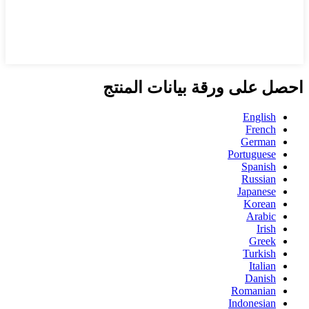
احصل على ورقة بيانات المنتج
English
French
German
Portuguese
Spanish
Russian
Japanese
Korean
Arabic
Irish
Greek
Turkish
Italian
Danish
Romanian
Indonesian