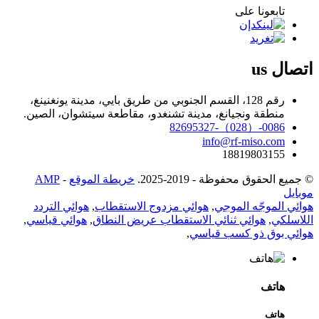
تابعونا على
اتصال
us
رقم 128، القسم الجنوبي من طريق بايي، مدينة يونغنينغ،
منطقة ونجيانغ، مدينة تشنغدو، مقاطعة سيتشوان، الصين.
0086-（028）-82695327
info@rf-miso.com
18819803155
© جميع الحقوق محفوظة - 2019-2025.
خريطة الموقع
-
AMP
موبايل
هوائي الموجّه الموجي
,
هوائي مزدوج الاستقطاب
,
هوائي التردد
اللاسلكي
,
هوائي ثنائي الاستقطاب عريض النطاق
,
هوائي قياسي
,
هوائي بوق ذو كسب قياسي
,
هاتف
هاتف