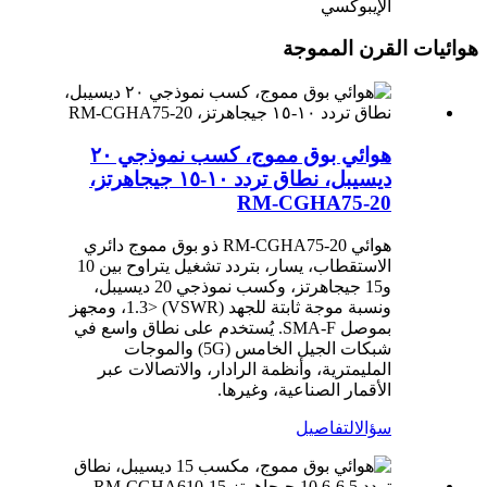
الإيبوكسي
هوائيات القرن المموجة
هوائي بوق مموج، كسب نموذجي ٢٠
ديسيبل، نطاق تردد ١٠-١٥ جيجاهرتز،
RM-CGHA75-20
هوائي RM-CGHA75-20 ذو بوق مموج دائري
الاستقطاب، يسار، بتردد تشغيل يتراوح بين 10
و15 جيجاهرتز، وكسب نموذجي 20 ديسيبل،
ونسبة موجة ثابتة للجهد (VSWR) <1.3، ومجهز
بموصل SMA-F. يُستخدم على نطاق واسع في
شبكات الجيل الخامس (5G) والموجات
المليمترية، وأنظمة الرادار، والاتصالات عبر
الأقمار الصناعية، وغيرها.
سؤال
التفاصيل