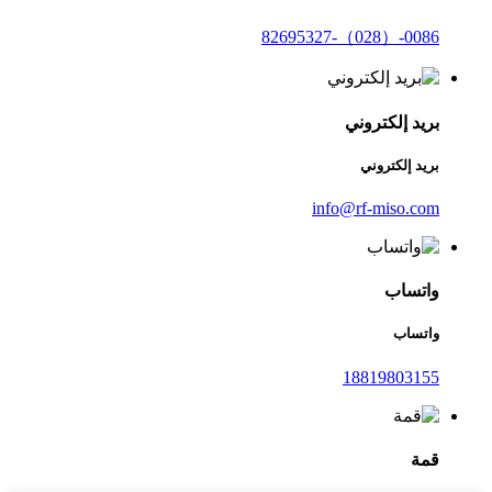
0086-（028）-82695327
بريد إلكتروني
بريد إلكتروني
info@rf-miso.com
واتساب
واتساب
18819803155
قمة