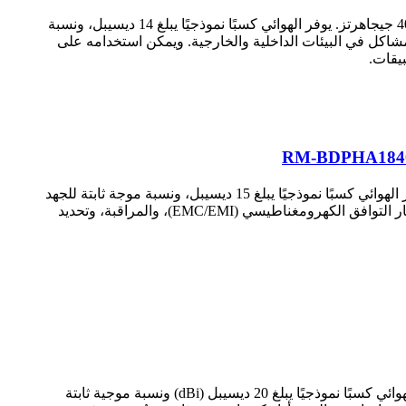
طراز RM-BDHA1840-14 من RF MISO هو هوائي بوق ذو نطاق ترددي عريض مستقطب خطيًا، يعمل بترددات تتراوح بين 18 و40 جيجاهرتز. يوفر الهوائي كسبًا نموذجيًا يبلغ 14 ديسيبل، ونسبة
تطبيقات طويلة الأمد خالية من المشاكل في البيئات الداخلية والخارجية. ويمكن استخدامه على
RM-BDPHA1840-15B هو هوائي بوق ثنائي الاستقطاب عريض النطاق، يعمل في نطاق ترددي يتراوح بين 18 و40 جيجاهرتز. يوفر الهوائي كسبًا نموذجيًا يبلغ 15 ديسيبل، ونسبة موجة ثابتة للجهد
(VSWR) تبلغ 1.5:1، مع موصل بقطر 2.4 مم. يتميز هذا الهوائي باستقطاب ثنائي، وهو مناسب لتطبيقات واسعة النطاق، مثل اختبار التوافق الكهرومغناطيسي (EMC/EMI)، والمراقبة، وتحديد
هوائي RM-BDHA48-20 من RF MISO هو هوائي بوق ذو كسب عريض النطاق، يعمل بترددات تتراوح بين 4 و8 جيجاهرتز. يوفر الهوائي كسبًا نموذجيًا يبلغ 20 ديسيبل (dBi) ونسبة موجية ثابتة