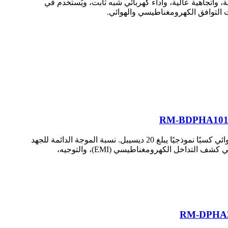
طاقة، وخسارة منخفضة، واتجاهية عالية، وأداء كهربائي شبه ثابت، ويُستخدم في
ات التوافق الكهرومغناطيسي والهوائي.
طراز RM-BDPHA1015-20 من RF MISO هو هوائي بوق ثنائي الاستقطاب، يعمل بترددات تتراوح بين 10 و15 جيجاهرتز. يوفر الهوائي كسبًا نموذجيًا يبلغ 20 ديسيبل. نسبة الموجة الدائمة للجهد
(VSWR) للهوائي أقل من 1.5. منافذ التردد اللاسلكي للهوائي موصلات محورية أنثى 2.92. يُستخدم هذا الهوائي على نطاق واسع في كشف التداخل الكهرومغناطيسي (EMI)، والتوجيه،