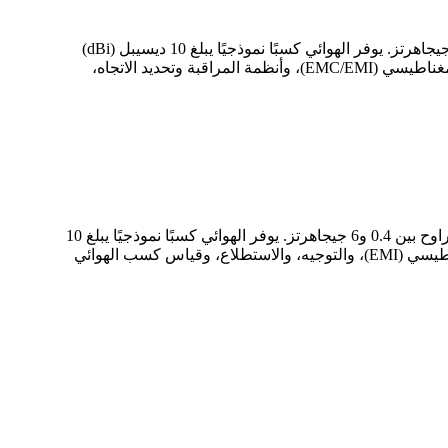
طراز RM-BDHA118-10 من RF MISO هو هوائي بوق ذو نطاق ترددي عريض مستقطب خطيًا، يعمل بترددات تتراوح بين 1 و18 جيجاهرتز. يوفر الهوائي كسبًا نموذجيًا يبلغ 10 ديسيبل (dBi)
ونسبة موجية ثابتة منخفضة (VSWR) تبلغ 1.5:1، مع موصل SMA-أنثى. يُستخدم هذا الهوائي بشكل مثالي لاختبار التوافق الكهرومغناطيسي (EMC/EMI)، وأنظمة المراقبة وتحديد الاتجاه،
طراز RM-BDHA046-10 من RF MISO هو هوائي بوق ذو نطاق ترددي عريض مستقطب خطيًا مزدوج الحواف، يعمل بترددات تتراوح بين 0.4 و6 جيجاهرتز. يوفر الهوائي كسبًا نموذجيًا يبلغ 10
ديسيبل، ونسبة موجية ثابتة منخفضة تبلغ 1.5:1، مع موصل من نوع NF. يُستخدم على نطاق واسع في كشف التداخل الكهرومغناطيسي (EMI)، والتوجيه، والاستطلاع، وقياس كسب الهوائي