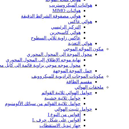
هوائيات الميكروستريب
هوائيات MIMO
هوائي مصفوفة الشرائط الدقيقة
هوائي عاكس
التركيز الرئيسي
هوائي كاسيجرين
عاكس زاوية ثلاثي السطوح
هوائي التغذية
مكون الموجّه الموجي
محول الموجة إلى المحول المحوري
نهاية موجه الإطلاق إلى المحول المحوري
محول موجه موجي بزاوية قائمة إلى كابل م
حمل الموجة الموجهة
مكونات الموجات الراديوية للميكروويف
مقسم الطاقة
ملحقات الهوائي
حوامل الهوائي ثلاثية القوائم
حوامل ثلاثية خشبية
حوامل ثلاثية القوائم من سبائك الألومنيوم
حوامل تثبيت الهوائي
أقواس من النوع I
أقواس على شكل حرف L
جهاز تبديل الاستقطاب