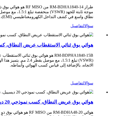
نطاق واسع في كشف التداخل الكهرومغناطيسي (EMI)، والتوجيه، والاستطلاع، وقياس كسب الهوائي وأنماطه، وغيرها من التطبيقات.
سؤال
التفاصيل
هوائي بوق ثنائي الاستقطاب عريض النطاق، كسب نموذجي ١٥ ديسيبل، نطاق تردد ١٨-٤٠ جيجا
الاتجاه، بالإضافة إلى قياس كسب الهوائي وأنماطه.
سؤال
التفاصيل
هوائي بوق عريض النطاق، كسب نموذجي 20 ديسيبل، نطاق تردد 4-8 جيجاهرتز RM-BDHA48-20