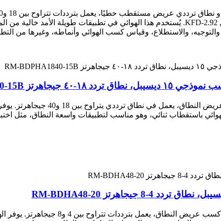
موجة ثابتة للجهد (VSWR) منخفضة تبلغ 1.5:1، مع موصل 2.92-KFD. يُستخدم هذا الهوائي في 
هرتز RM-BDPHA1840-15B